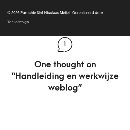
© 2026 Parochie Sint Nicolaas Meijel | Gerealiseerd door
Toeliedesign
1
One thought on
“
Handleiding en werkwijze
weblog
”