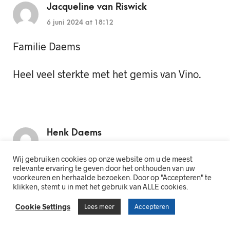
Jacqueline van Riswick
6 juni 2024 at 18:12
Familie Daems
Heel veel sterkte met het gemis van Vino.
Henk Daems
7 juni 2024 at 10:10
Wij gebruiken cookies op onze website om u de meest
relevante ervaring te geven door het onthouden van uw
Familie Daems gecondoleerd met het , niet
voorkeuren en herhaalde bezoeken. Door op "Accepteren" te
klikken, stemt u in met het gebruik van ALLE cookies.
te bevatten , veel te vroeg moeten los laten
van jullie Vincent ( ” El Vino ” )
Cookie Settings
Lees meer
Accepteren
Een heel mooi mensen mens en ieders