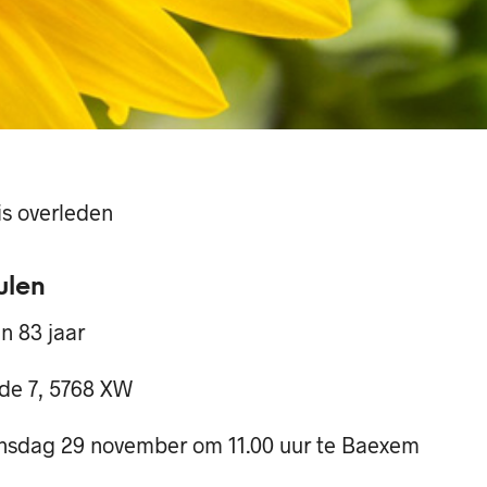
 is overleden
ulen
an 83 jaar
de 7, 5768 XW
nsdag 29 november om 11.00 uur te Baexem