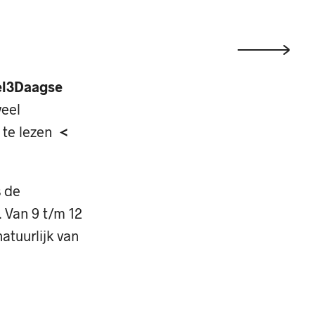
l
3Daagse
veel
 te lezen
<
s de
. Van 9 t/m 12
natuurlijk van