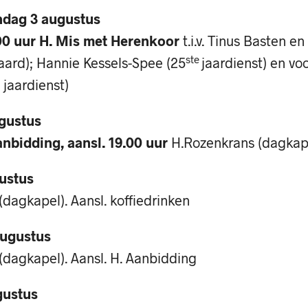
dag 3 augustus
00 uur H. Mis met Herenkoor
t.i.v. Tinus Basten e
ste
jaard); Hannie Kessels-Spee (25
jaardienst) en vo
jaardienst)
gustus
anbidding, aansl. 19.00 uur
H.Rozenkrans (dagkap
ustus
(dagkapel). Aansl. koffiedrinken
augustus
(dagkapel). Aansl. H. Aanbidding
gustus