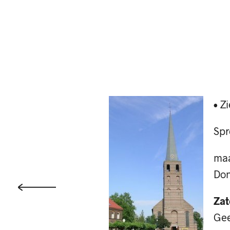
• Z
Spr
maa
Don
Zat
Gee