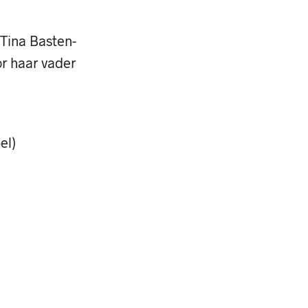
n Tina Basten-
or haar vader
el)