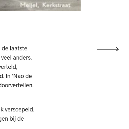
 de laatste
 veel anders.
erteld,
d. In ‘Nao de
oorvertellen.
nk versoepeld.
gen bij de