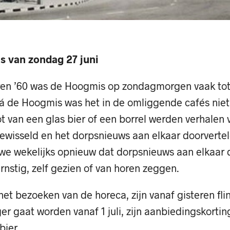
 van zondag 27 juni
jaren ’60 was de Hoogmis op zondagmorgen vaak tot
Ná de Hoogmis was het in de omliggende cafés niet
 van een glas bier of een borrel werden verhalen v
ewisseld en het dorpsnieuws aan elkaar doorvertel
e wekelijks opnieuw dat dorpsnieuws aan elkaar d
rnstig, zelf gezien of van horen zeggen.
het bezoeken van de horeca, zijn vanaf gisteren fli
ger gaat worden vanaf 1 juli, zijn aanbiedingskortin
bier.