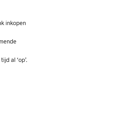
nk inkopen
komende
jd al ‘op’.