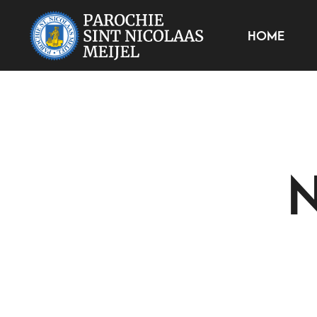
HOME
N