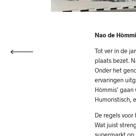
Nao de Hòmmis
Tot ver in de 
plaats bezet. 
Onder het genot
ervaringen uitg
Hòmmis’ gaan w
Humoristisch, e
De regels voor 
Wat juist stren
supermarkt op 