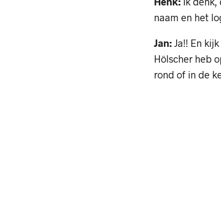
Henk:
Ik denk,
naam en het lo
Jan:
Ja!! En kijk
Hölscher heb opg
rond of in de ke