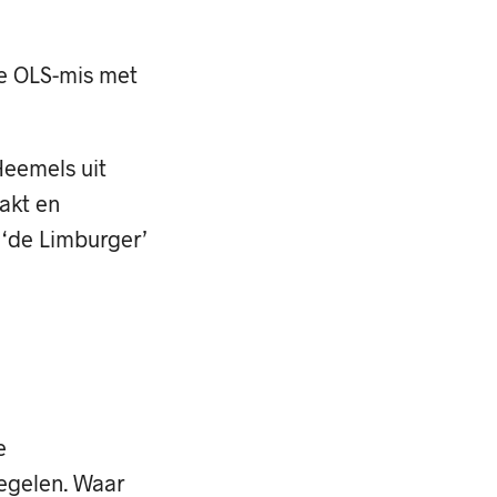
de OLS-mis met
Heemels uit
akt en
 ‘de Limburger’
e
egelen. Waar