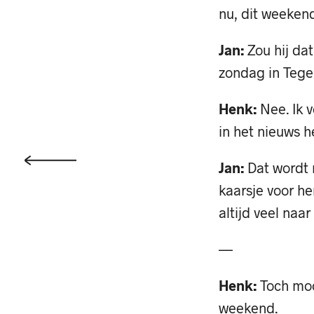
nu, dit weeken
Jan:
Zou hij dat
zondag in Tege
Henk:
Nee. Ik 
in het nieuws h
Jan:
Dat wordt 
kaarsje voor he
altijd veel naa
—
Henk:
Toch moo
weekend.