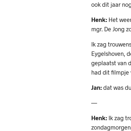
ook dit jaar nog
Henk:
Het weert
mgr. De Jong zo
Ik zag trouwen
Eygelshoven, d
geplaatst van 
had dit filmpj
Jan:
dat was dus
—
Henk:
Ik zag t
zondagmorgen o