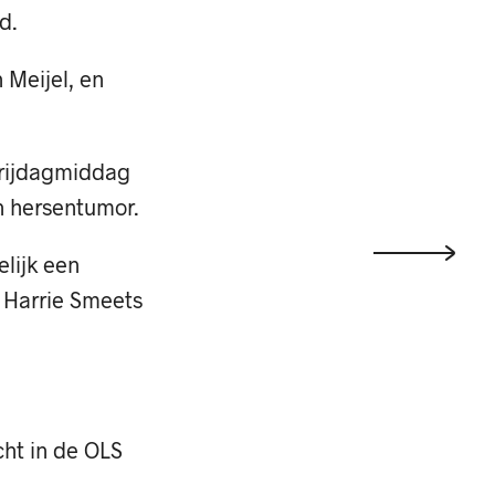
d.
 Meijel, en
vrijdagmiddag
n hersentumor.
lijk een
p Harrie Smeets
cht in de OLS