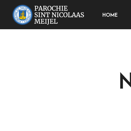
HOME
N