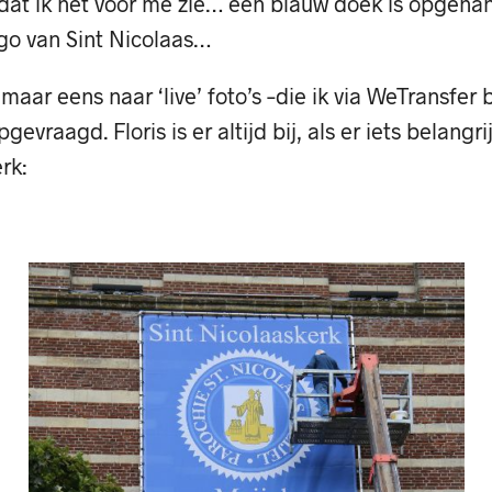
 dat ik het voor me zie… een blauw doek is opgeha
go van Sint Nicolaas…
 maar eens naar ‘live’ foto’s –die ik via WeTransfer b
evraagd. Floris is er altijd bij, als er iets belangr
rk: