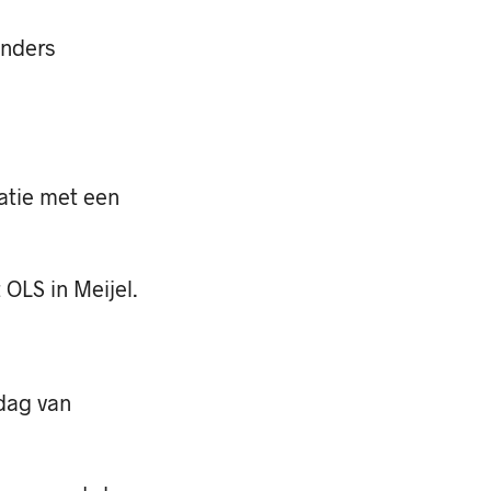
anders
tie met een
OLS in Meijel.
dag van