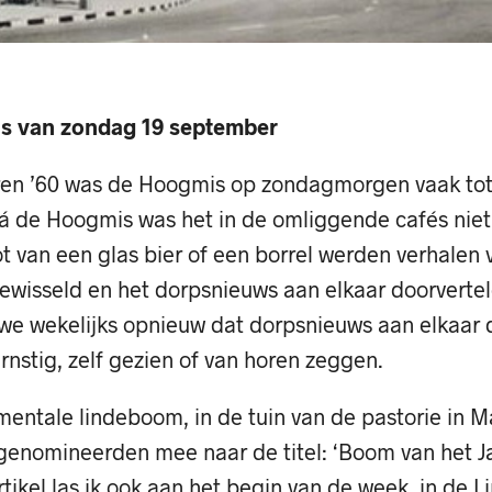
s van zondag 19 september
jaren ’60 was de Hoogmis op zondagmorgen vaak tot
Ná de Hoogmis was het in de omliggende cafés niet
 van een glas bier of een borrel werden verhalen v
ewisseld en het dorpsnieuws aan elkaar doorvertel
e wekelijks opnieuw dat dorpsnieuws aan elkaar d
rnstig, zelf gezien of van horen zeggen.
ntale lindeboom, in de tuin van de pastorie in Ma
 genomineerden mee naar de titel: ‘Boom van het Ja
rtikel las ik ook aan het begin van de week, in de L