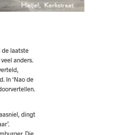
 de laatste
 veel anders.
erteld,
d. In ‘Nao de
oorvertellen.
asniel, dingt
ar’.
imburger. Die