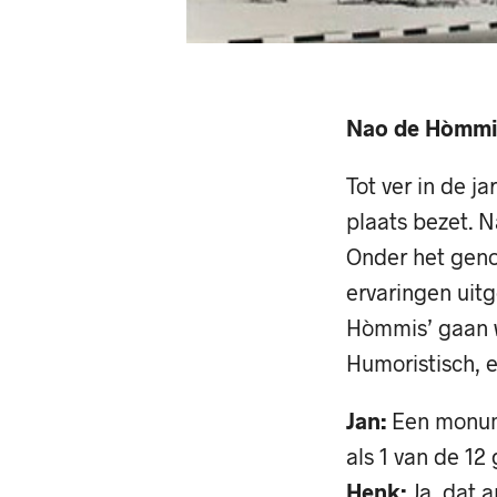
Nao de Hòmmi
Tot ver in de 
plaats bezet. 
Onder het genot
ervaringen uitg
Hòmmis’ gaan w
Humoristisch, e
Jan:
Een monume
als 1 van de 12
Henk:
Ja, dat a