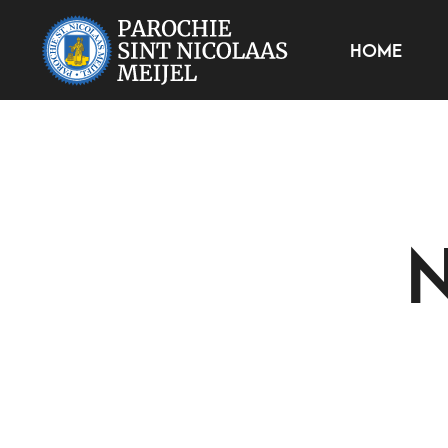
HOME
N