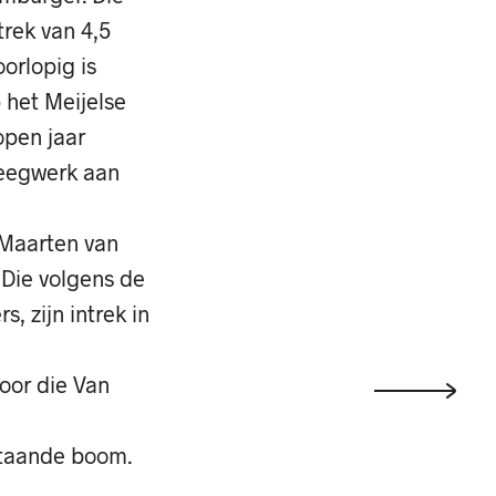
rek van 4,5
orlopig is
 het Meijelse
open jaar
veegwerk aan
 Maarten van
 Die volgens de
, zijn intrek in
oor die Van
lstaande boom.