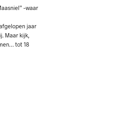
Maasniel” –waar
afgelopen jaar
. Maar kijk,
men… tot 18