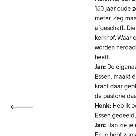
150 jaar oude 
meter. Zeg maar
afgeschaft. Die
kerkhof. Waar 
worden herdach
heeft.
Jan:
De eigenaa
Essen, maakt él
krant daar gepl
de pastorie da
Henk:
Heb ik o
Essen gedeeld,
Jan:
Dan zie je 
En je hebt zoma