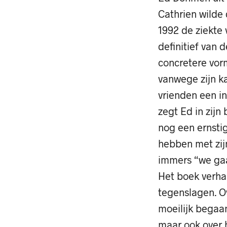
Cathrien wilde d
1992 de ziekte 
definitief van 
concretere vor
vanwege zijn k
vrienden een ing
zegt Ed in zijn
nog een ernsti
hebben met zij
immers “we gaa
Het boek verha
tegenslagen. O
moeilijk begaa
maar ook over h