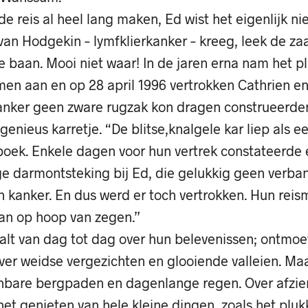
e reis al heel lang maken, Ed wist het eigenlijk niet
van Hodgekin – lymfklierkanker – kreeg, leek de z
de baan. Mooi niet waar! In de jaren erna nam het p
men aan en op 28 april 1996 vertrokken Cathrien e
anker geen zware rugzak kon dragen construeerde
enieus karretje. “De blitse,knalgele kar liep als een
 boek. Enkele dagen voor hun vertrek constateerde 
ge darmontsteking bij Ed, die gelukkig geen verba
n kanker. En dus werd er toch vertrokken. Hun reis
n op hoop van zegen.”
alt van dag tot dag over hun belevenissen; ontmoe
ver weidse vergezichten en glooiende valleien. Ma
nbare bergpaden en dagenlange regen. Over afzi
et genieten van hele kleine dingen, zoals het plu