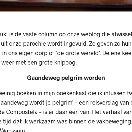
euk’ is de vaste column op onze weblog die afwiss
uit onze parochie wordt ingevuld. Ze geven zo hun 
in ons eigen dorp of ‘de grote wereld’. De ene kee
 weer met een grote knipoog.
Gaandeweg pelgrim worden
weinig boeken in mijn boekenkast die ik intussen 
Gaandeweg wordt je pelgrim’ – een reisverslag van 
de Compostela – is er daar één van. Het verhaal v
de tijd dat ik werkzaam was binnen de vakbeweging
 Wanssum.