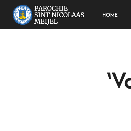
HOME
‘V