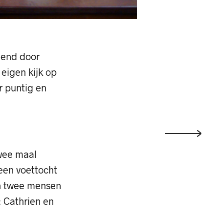
elend door
eigen kijk op
r puntig en
twee maal
een voettocht
an twee mensen
: Cathrien en