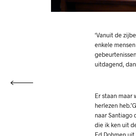
‘Vanuit de zijb
enkele mensen 
gebeurtenissen 
uitdagend, dan
Er staan maar 
herlezen heb.’
naar Santiago 
die ik ken uit 
Ed Dohmen uit