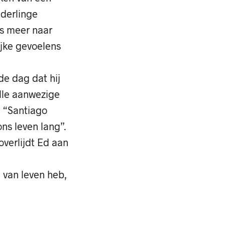
nderlinge
ds meer naar
ijke gevoelens
de dag dat hij
alle aanwezige
: “Santiago
ns leven lang”.
overlijdt Ed aan
d van leven heb,