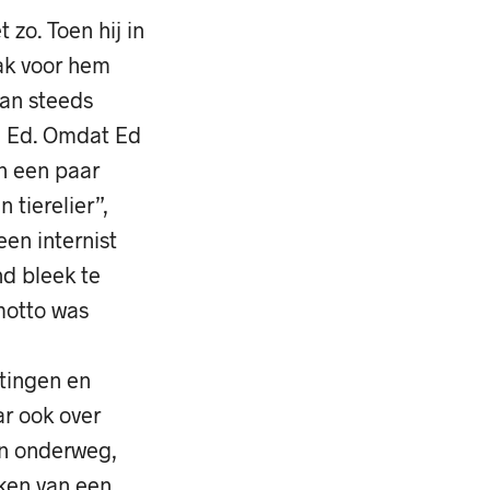
 zo. Toen hij in
aak voor hem
lan steeds
n Ed. Omdat Ed
n een paar
 tierelier”,
een internist
nd bleek te
motto was
tingen en
ar ook over
en onderweg,
kken van een