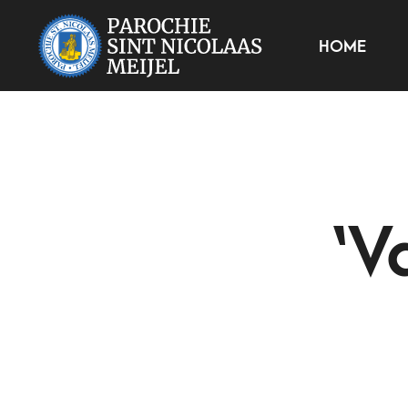
HOME
‘V