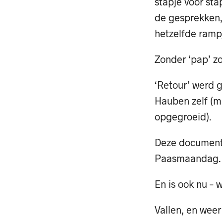
stapje voor sta
de gesprekken, 
hetzelfde ramp
Zonder ‘pap’ zo
‘Retour’ werd 
Hauben zelf (mi
opgegroeid).
Deze documenta
Paasmaandag.
En is ook nu – 
Vallen, en weer