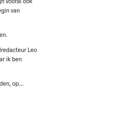
jn vooral ook
egin van
en.
dredacteur Leo
ar ik ben
nden, op…