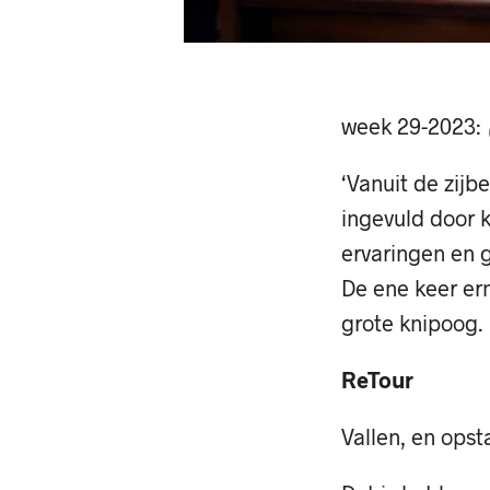
week 29-2023:
‘Vanuit de zijb
ingevuld door 
ervaringen en g
De ene keer er
grote knipoog.
ReTour
Vallen, en opst