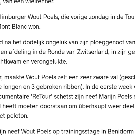
n, van een wielrenner.
limburger Wout Poels, die vorige zondag in de Tou
Mont Blanc won.
d na het dodelijk ongeluk van zijn ploeggenoot van
een afdeling in de Ronde van Zwitserland, in zijn g
echtkwam en verongelukte.
r, maakte Wout Poels zelf een zeer zware val (gesc
 longen en 3 gebroken ribben). In de eerste week 
cumentaire ‘ReTour’ schetst zijn neef Marijn Poels
al heeft moeten doorstaan om überhaupt weer deel
et peloton.
zijn neef Wout Poels op trainingsstage in Benidorm