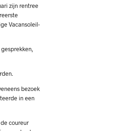
ari zijn rentree
reerste
ge Vacansoleil-
n gesprekken,
rden.
 eveneens bezoek
lteerde in een
 de coureur