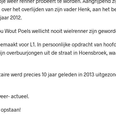
pje weer renner probeert te worden. Aangrijpend zi
over het overlijden van zijn vader Henk, aan het b
jaar 2012.
u Wout Poels wellicht nooit wielrenner zijn geword
gemaakt voor L1. In persoonlijke opdracht van hoof
jn overbuurjongen uit de straat in Hoensbroek, wa
ire werd precies 10 jaar geleden in 2013 uitgezo
weer- actueel.
 opstaan!