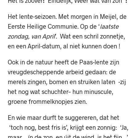
Het is zoover
!
Eindelijk, Weer wat van zon*
!
Het lente-seizoen. Met morgen in Meijel, de
Eerste Heilige Communie. Op de ‘
laatste
zondag, van April
’. Wat een schril zonnetje,
en een April-datum, al niet kunnen doen !
Ook in de natuur heeft de Paas-lente zijn
vreugdescheppende arbeid gedaan: de
merels zingen, bomen en struiken laten -zij
het nog wat schuchter– hun minuscule,
groene frommelknopjes zien.
En wie maar durft te suggereren, dat het
‘toch nog, best fris is’, krijgt een zonnig: ‘Ja,
maar… ín de zon, en úit de wind, is het fijn…’