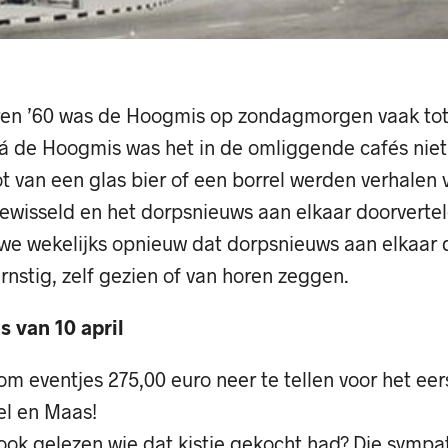
jaren ’60 was de Hoogmis op zondagmorgen vaak tot
Ná de Hoogmis was het in de omliggende cafés niet
 van een glas bier of een borrel werden verhalen v
ewisseld en het dorpsnieuws aan elkaar doorvertel
e wekelijks opnieuw dat dorpsnieuws aan elkaar d
rnstig, zelf gezien of van horen zeggen.
 van 10 april
om eventjes 275,00 euro neer te tellen voor het eers
el en Maas!
ook gelezen wie dat kistje gekocht had? Die sympa