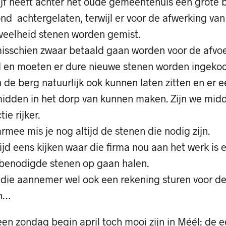
jf heeft achter het oude gemeentehuis een grote 
nd achtergelaten, terwijl er voor de afwerking van
veelheid stenen worden gemist.
isschien zwaar betaald gaan worden voor de afvoe
d en moeten er dure nieuwe stenen worden ingekoc
de berg natuurlijk ook kunnen laten zitten en er 
midden in het dorp van kunnen maken. Zijn we midd
ie rijker.
mee mis je nog altijd de stenen die nodig zijn.
tijd eens kijken waar die firma nou aan het werk is 
 benodigde stenen op gaan halen.
die aannemer wel ook een rekening sturen voor d
en…
en zondag begin april toch mooi zijn in Méél: de e