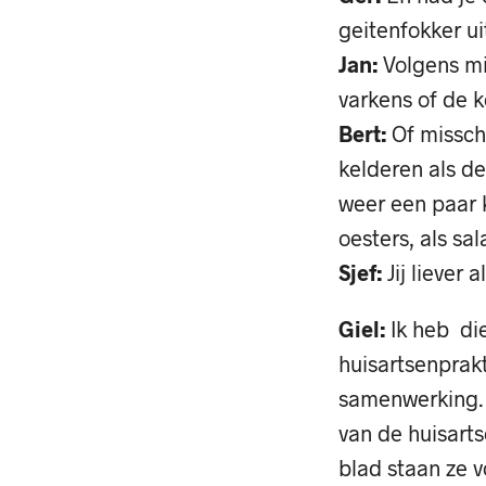
geitenfokker ui
Jan:
Volgens mi
varkens of de k
Bert:
Of misschi
kelderen als d
weer een paar 
oesters, als sa
Sjef:
Jij liever a
Giel:
Ik heb die
huisartsenprakt
samenwerking. 
van de huisarts
blad staan ze 