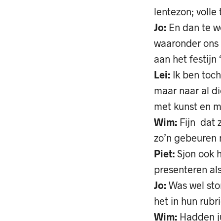
lentezon; volle
Jo:
En dan te w
waaronder ons L
aan het festijn 
Lei:
Ik ben toch
maar naar al d
met kunst en m
Wim:
Fijn dat z
zo’n gebeuren 
Piet:
Sjon ook h
presenteren al
Jo:
Was wel sto
het in hun rubr
Wim:
Hadden ju