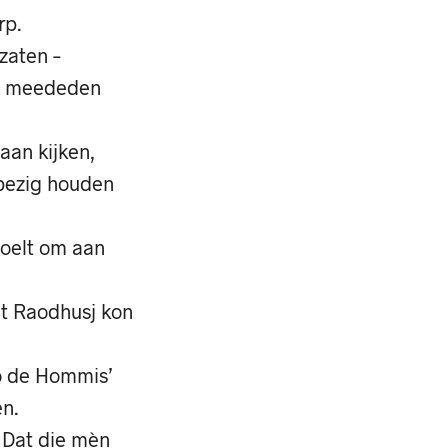
rp.
zaten –
die meededen
aan kijken,
 bezig houden
voelt om aan
 ’t Raodhusj kon
o de Hommis’
en.
? Dat die mèn