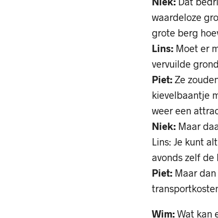
Niek:
Dat bedri
waardeloze gro
grote berg hoe
Lins:
Moet er m
vervuilde gron
Piet:
Ze zouden 
kievelbaantje 
weer een attract
Niek:
Maar daar
Lins: Je kunt al
avonds zelf de
Piet:
Maar dan 
transportkost
Wim:
Wat kan e