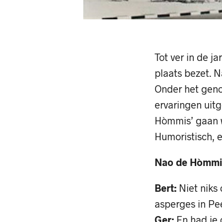
Tot ver in de 
plaats bezet. 
Onder het genot
ervaringen uitg
Hòmmis’ gaan w
Humoristisch, e
Nao de Hòmmis
Bert:
Niet niks 
asperges in Pe
Ger:
En had je 