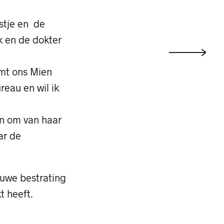
estje en de
ck en de dokter
omt ons Mien
reau en wil ik
en om van haar
ar de
euwe bestrating
t heeft.