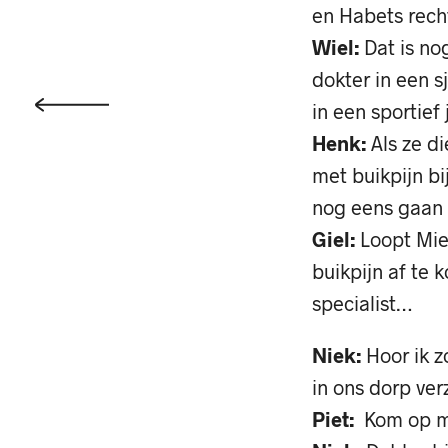
en Habets rech
Wiel:
Dat is no
dokter in een s
in een sportief 
Henk:
Als ze d
met buikpijn bi
nog eens gaan b
Giel:
Loopt Mie
buikpijn af te 
specialist…
Niek:
Hoor ik z
in ons dorp ver
Piet:
Kom op me