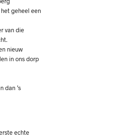
berg
 het geheel een
r van die
ht.
een nieuw
en in ons dorp
en dan ’s
e
erste echte