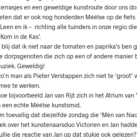
 terrasjes en een geweldige kunstroute door ons do
eten dat er ook nog honderden Méélse op de fiets 
een en ik – richting alle tuinders in onze regio 
‘Kom in de Kas’.
 blij dat ik niet naar de tomaten en paprika’s ben g
ie dorpsgenoten die zich op een of andere manier
uziek. Geweldig!
o’n man als Pieter Verstappen zich niet te ‘groot’ 
mee te werken.
oe bijvoorbeeld Jan van Rijt zich in het Atrium van
s een echte Méélse kunstsmid.
m toevallig dat diezelfde zondag die ‘Mèn van Na
iek over het kunstenaarsduo Victorien en Jan hadd
llie die reactie van Jan op dat stukje ook gelezen