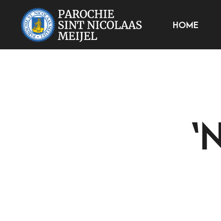
HOME
‘