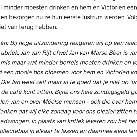
l minder moesten drinken en hem en Victorien ee
n bezorgen nu ze hun eerste lustrum vierden. Volg
iet van terug hebben.
n: Bij hoge uitzondering reageren wij op een reac
rubriek. Jan van Rijt ofwel Jan van Marse Bèèr is v
mis maar wat minder borrels moeten drinken en v
d een mooie bos bloemen voor hem en Victorien 
 Die Jan weet zelf maar al te goed dat je niet op ‘
 de café kunt zitten. Bijna ons hele zondagsgeld g
len van en over Méélse mensen – ook die over hem 
enken dat wij elke zondag voor ons plezier zitten t
edwongen. In plaats van kritiek leveren zou het h
ollectebus in elkaar te lassen en daarmee eens lan