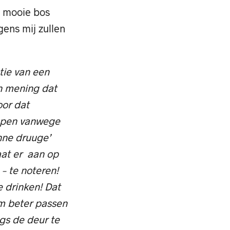
n mooie bos
ens mij zullen
tie van een
an mening dat
oor dat
kopen vanwege
unne druuge’
aat er aan op
– te noteren!
e drinken! Dat
em beter passen
gs de deur te