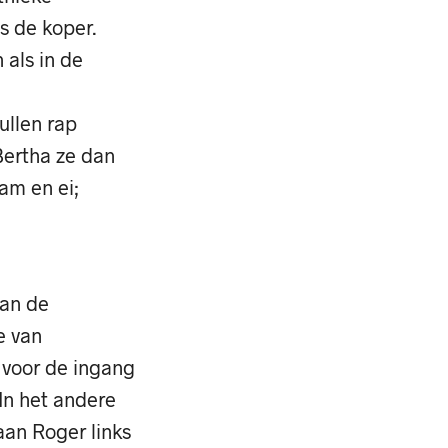
s de koper.
 als in de
ullen rap
Bertha ze dan
am en ei;
van de
e van
 voor de ingang
 In het andere
aan Roger links