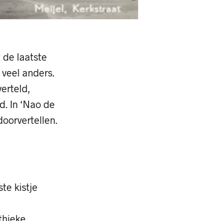
 de laatste
 veel anders.
erteld,
d. In ‘Nao de
oorvertellen.
te kistje
thieke