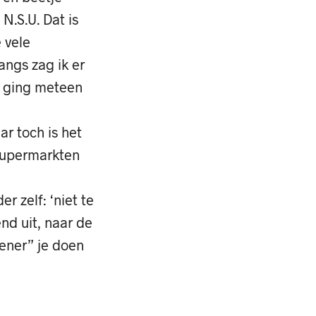
N.S.U. Dat is
 vele
angs zag ik er
n ging meteen
r toch is het
 Supermarkten
r zelf: ‘niet te
end uit, naar de
uener” je doen