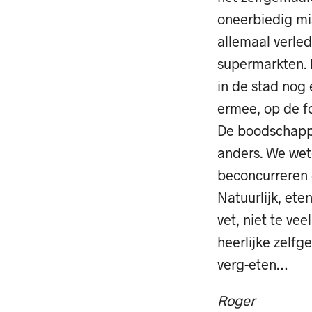
oneerbiedig mis
allemaal verled
supermarkten. N
in de stad nog
ermee, op de fo
De boodschappe
anders. We wet
beconcurreren 
Natuurlijk, ete
vet, niet te vee
heerlijke zelfg
verg-eten…
Roger