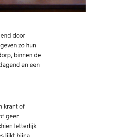
elend door
 geven zo hun
dorp, binnen de
itdagend en een
n krant of
 of geen
ien letterlijk
 lijkt bijna