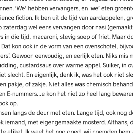
nnen. ‘We’ hebben vervangers, en ‘we’ eten groent
cience fiction. Ik ben uit de tijd van aardappelen, gr
 zaterdag wel eens vervangen door nasi (gemaakt 
uws in die tijd, macaroni, stevig soep of friet. Maar 
 Dat kon ook in de vorm van een ovenschotel, bijv
rs’. Gewoon eenvoudig, en eerlijk eten. Niks mis 
dding, custardsaus over warme appel. Suiker, in o
t slecht. En eigenlijk, denk ik, was het ook niet sl
en pakje, of zakje. Niet alles was chemisch behand
n E-nummers. Je kon het niet zo heel lang bewaren
ook op.
en langs de deur met eten. Lange tijd, ook nog d
ok iemand, met eigengemaakte mosterd. Althans, d
te etiket. Ik weet het nog goed, wij noemden hem 