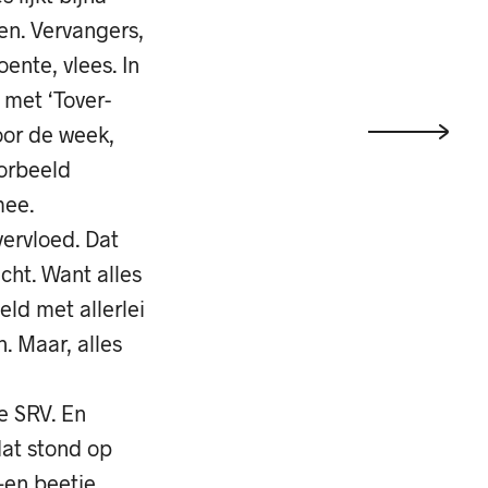
en. Vervangers,
oente, vlees. In
met ‘Tover-
door de week,
oorbeeld
mee.
vervloed. Dat
echt. Want alles
eld met allerlei
. Maar, alles
e SRV. En
at stond op
–en beetje