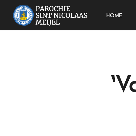
HOME
‘V