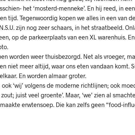
schien- het ‘mosterd-menneke’. En hij reed, in een 
en tijd. Tegenwoordig kopen we alles in een van de
.S.U. zijn nog zeer schaars, in het straatbeeld. Onl
 een, op de parkeerplaats van een XL warenhuis. E
to.
n worden weer thuisbezorgd. Net als vroeger, maa
en niet meer altijd, waar ons eten vandaan komt.
elkaar. En worden almaar groter.
n ook ‘wij’ volgens de moderne richtlijnen; ook moede
l zout; juist veel groente’. Maar, ‘we’ zien al smacht
emaakte erwtensoep. Die kan zelfs geen “food-infl