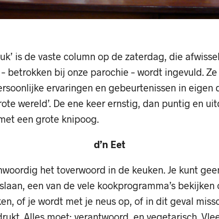
euk’ is de vaste column op de zaterdag, die afwiss
– betrokken bij onze parochie – wordt ingevuld. Ze
ersoonlijke ervaringen en gebeurtenissen in eigen 
grote wereld’. De ene keer ernstig, dan puntig en u
met een grote knipoog.
d’n Eet
nwoordig het toverwoord in de keuken. Je kunt gee
enslaan, een van de vele kookprogramma’s bekijken
n, of je wordt met je neus op, of in dit geval missch
drukt. Alles moet: verantwoord, en vegetarisch. Vlees