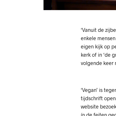
‘Vanuit de zijb
enkele mensen 
eigen kijk op p
kerk of in ‘de 
volgende keer 
‘Vegan’ is tege
tijdschrift op
website bezoeke
ín de feiten ge