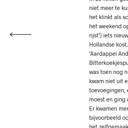
niet meer te ku
het klinkt als s
het weekend op
rijst’) iets nie
Hollandse kost.
‘Aardappel Ande
Bitterkoekjespu
was toen nog nie
kwam niet uit e
toevoegingen, e
moest en ging 
Er kwamen mens
bijvoorbeeld o
het zelfgemaak