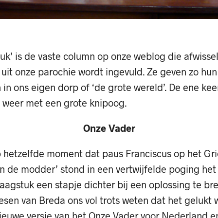
euk’ is de vaste column op onze weblog die afwiss
uit onze parochie wordt ingevuld. Ze geven zo hun 
in ons eigen dorp of ‘de grote wereld’. De ene kee
 weer met een grote knipoog.
Onze Vader
 hetzelfde moment dat paus Franciscus op het Gr
n de modder’ stond in een vertwijfelde poging het
aagstuk een stapje dichter bij een oplossing te bre
esen van Breda ons vol trots weten dat het gelukt 
ieuwe versie van het Onze Vader voor Nederland e