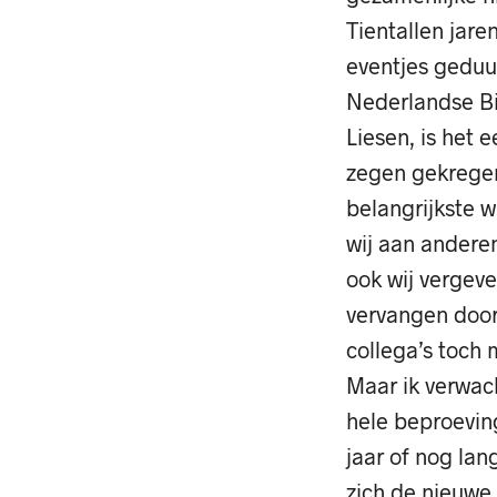
Tientallen jare
eventjes geduu
Nederlandse Bi
Liesen, is het 
zegen gekregen
belangrijkste w
wij aan andere
ook wij vergeve
vervangen door 
collega’s toch 
Maar ik verwac
hele beproeving
jaar of nog la
zich de nieuwe