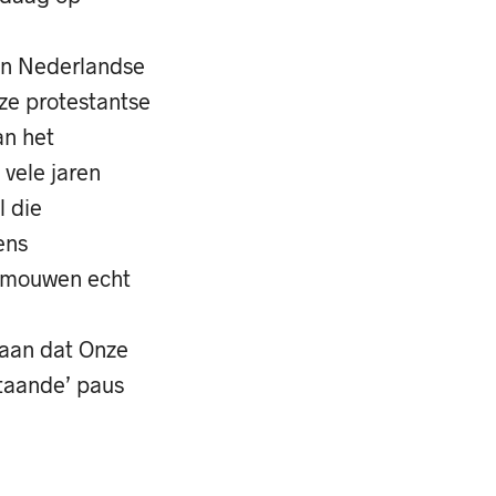
en Nederlandse
ze protestantse
an het
 vele jaren
l die
ens
e mouwen echt
 aan dat Onze
staande’ paus