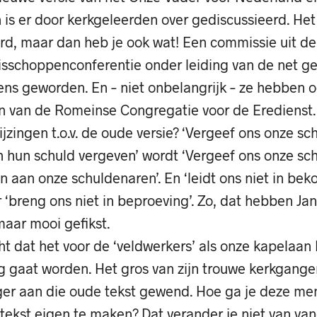
n is er door kerkgeleerden over gediscussieerd. Het
rd, maar dan heb je ook wat! Een commissie uit d
sschoppenconferentie onder leiding van de net 
eens geworden. En – niet onbelangrijk – ze hebben 
 van de Romeinse Congregatie voor de Eredienst.
ijzingen t.o.v. de oude versie? ‘Vergeef ons onze sc
n hun schuld vergeven’ wordt ‘Vergeef ons onze sch
n aan onze schuldenaren’. En ‘leidt ons niet in bek
‘breng ons niet in beproeving’. Zo, dat hebben Jan
maar mooi gefikst.
ht dat het voor de ‘veldwerkers’ als onze kapelaa
 gaat worden. Het gros van zijn trouwe kerkgangers
nger aan die oude tekst gewend. Hoe ga je deze me
 tekst eigen te maken? Dat verander je niet van va