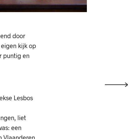
elend door
eigen kijk op
r puntig en
iekse Lesbos
ngen, liet
was: een
n Vlaanderen.