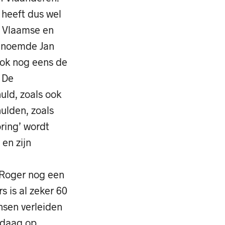
 heeft dus wel
e Vlaamse en
genoemde Jan
ook nog eens de
 De
huld, zoals ook
ulden, zoals
oring’ wordt
 en zijn
n Roger nog een
 is al zeker 60
nsen verleiden
ndaag op