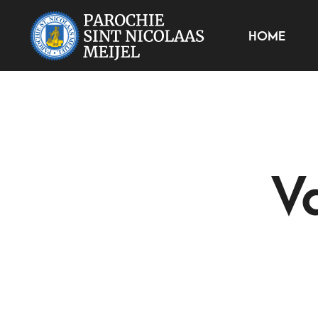
HOME
V