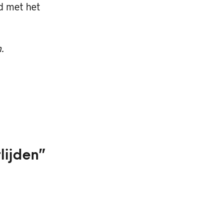
d met het
.
lijden
”