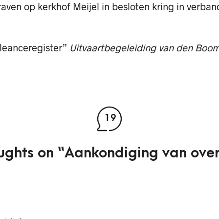
aven op kerkhof Meijel in besloten kring in verban
oleanceregister”
Uitvaartbegeleiding van den Boom
19
ughts on “
Aankondiging van over